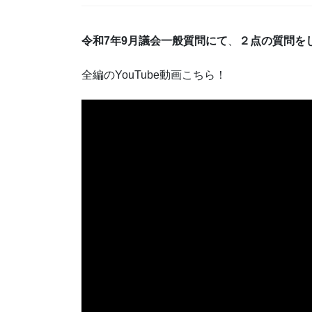
令和7年9月議会一般質問にて
、
２点の質問を
全編のYouTube動画こちら！