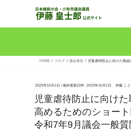
コ
ナ
ン
ビ
テ
ゲ
ン
ー
ツ
シ
へ
ョ
ス
ン
キ
に
ッ
移
HOME
ブログ
議会報告
児童虐待防止に向けた取組
プ
動
2025年10月1日
/ 最終更新日時 :
2025年10月1日
伊藤 こ
児童虐待防止に向けた
高めるためのショー
令和7年9月議会一般