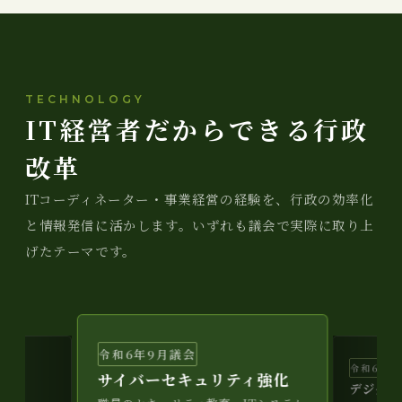
TECHNOLOGY
IT経営者だからできる行政
改革
ITコーディネーター・事業経営の経験を、行政の効率化
と情報発信に活かします。いずれも議会で実際に取り上
げたテーマです。
令和6年9月議会
令和6年3
サイバーセキュリティ強化
画
デジタル