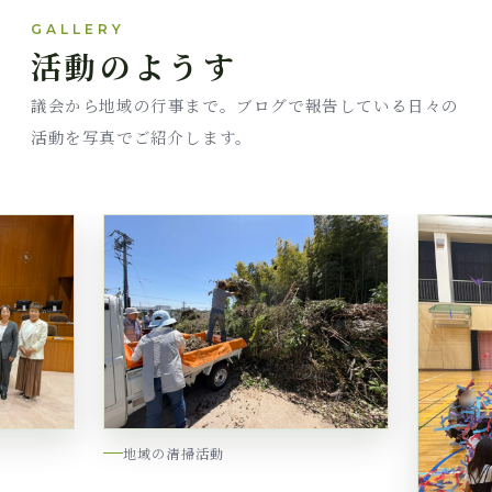
GALLERY
活動のようす
議会から地域の行事まで。ブログで報告している日々の
活動を写真でご紹介します。
地域の