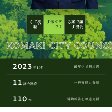
。
歩
い
て
聴
く
。
デ
ー
タ
で
示す
。
議
会
で
提
案
す
る
OMAKI CITY COUNCIL
2023
最年少で初当選
年10月
11
一般質問に登壇
議会連続
110
活動報告を毎週更新
本