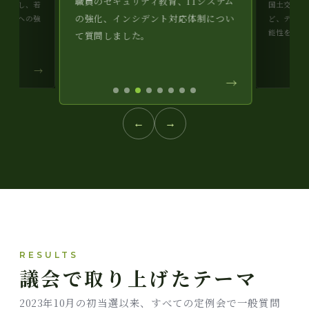
職員のセキュリティ教育、ITシステム
を活用し、若
国土交通省のP
の強化、インシデント対応体制につい
く発信への強
ど、デジタ
能性を取り
て質問しました。
→
→
←
→
RESULTS
議会で取り上げたテーマ
2023年10月の初当選以来、すべての定例会で一般質問