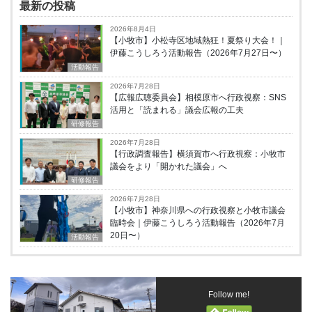
最新の投稿
2026年8月4日
【小牧市】小松寺区地域熱狂！夏祭り大会！｜
伊藤こうしろう活動報告（2026年7月27日〜）
活動報告
2026年7月28日
【広報広聴委員会】相模原市へ行政視察：SNS
活用と「読まれる」議会広報の工夫
研修報告
2026年7月28日
【行政調査報告】横須賀市へ行政視察：小牧市
議会をより「開かれた議会」へ
研修報告
2026年7月28日
【小牧市】神奈川県への行政視察と小牧市議会
臨時会｜伊藤こうしろう活動報告（2026年7月
20日〜）
活動報告
Follow me!