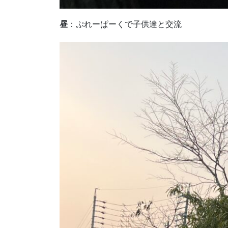
昼
：ぷれーぱーくで子供達と交流