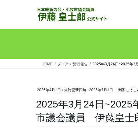
コ
ナ
ン
ビ
テ
ゲ
ン
ー
ツ
シ
へ
ョ
ス
ン
キ
に
ッ
移
HOME
ブログ
活動報告
2025年3月24日~202
プ
動
2025年4月1日
/ 最終更新日時 :
2025年7月1日
伊藤 こうし
2025年3月24日~20
市議会議員 伊藤皇士