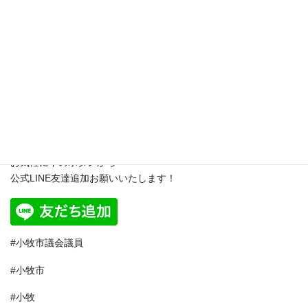
夜
：地域パトロール
☆☆☆☆☆☆
【小牧っ子の挑戦！】
日本維新の会
小牧市議会議員 伊藤こうしろう
https://lit.link/koshiro110
ここだけの情報を発信！
お気軽に下のボタンから
公式LINE友達追加お願いいたします！
#小牧市議会議員
#小牧市
#小牧